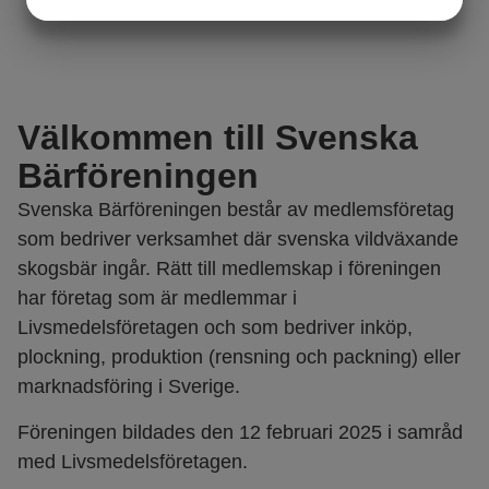
JA
NEJ
JA
NEJ
MARKNADSFÖRING
STATISTIK
Välkommen till Svenska
Bärföreningen
Svenska Bärföreningen består av medlemsföretag
som bedriver verksamhet där svenska vildväxande
skogsbär ingår. Rätt till medlemskap i föreningen
har företag som är medlemmar i
Livsmedelsföretagen och som bedriver inköp,
plockning, produktion (rensning och packning) eller
marknadsföring i Sverige.
Föreningen bildades den 12 februari 2025 i samråd
med Livsmedelsföretagen.