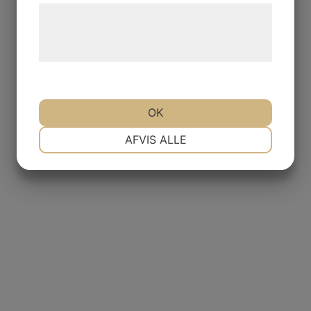
Læs mere om vores brug af cookies og
behandling af persondata på vores
hjemmeside.
OK
NØDVENDIGE
PRÆFERENCER
AFVIS ALLE
MARKETING
STATISTIK